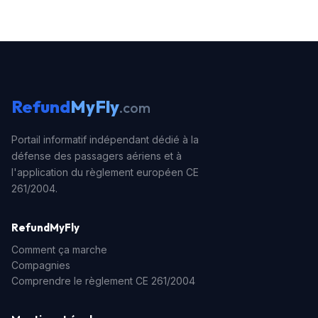
compétente. Généralement il varie de 2 à 5 ans, mais
en France (si le vol partait de ou arrivait en France),
vous avez jusqu'à 5 ans pour faire valoir vos droits.
Refund
MyFly
.com
Portail informatif indépendant dédié à la
défense des passagers aériens et à
l'application du règlement européen CE
261/2004.
RefundMyFly
Comment ça marche
Compagnies
Comprendre le règlement CE 261/2004