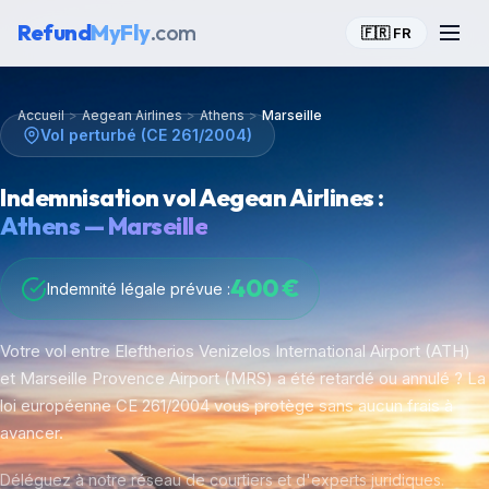
Refund
MyFly
.com
🇫🇷 FR
Accueil
>
Aegean Airlines
>
Athens
>
Marseille
Vol perturbé (CE 261/2004)
Indemnisation vol Aegean Airlines :
Athens — Marseille
400 €
Indemnité légale prévue :
Votre vol entre Eleftherios Venizelos International Airport (ATH)
et Marseille Provence Airport (MRS) a été retardé ou annulé ? La
loi européenne CE 261/2004 vous protège sans aucun frais à
avancer.
Déléguez à notre réseau de courtiers et d'experts juridiques.