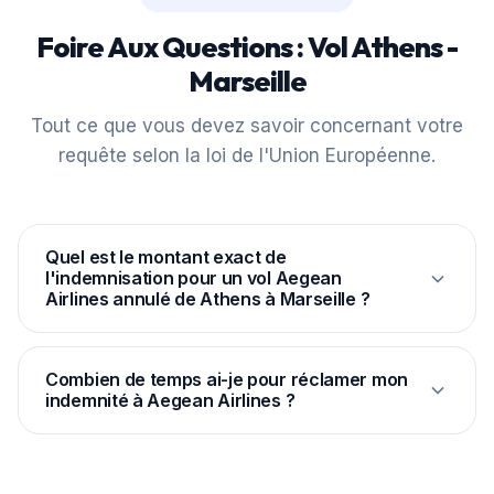
Foire Aux Questions : Vol Athens -
Marseille
Tout ce que vous devez savoir concernant votre
requête selon la loi de l'Union Européenne.
Quel est le montant exact de
l'indemnisation pour un vol Aegean
Airlines annulé de Athens à Marseille ?
Selon le règlement européen CE 261/2004, la
distance entre ATH et MRS étant de 1 688 km,
Combien de temps ai-je pour réclamer mon
indemnité à Aegean Airlines ?
l'indemnité légale forfaitaire est fixée à 400 € par
passager, quel que soit le prix initial du billet d'avion.
Le délai légal de prescription dépend du pays où
siège la compagnie de l'aéroport ou de la juridiction