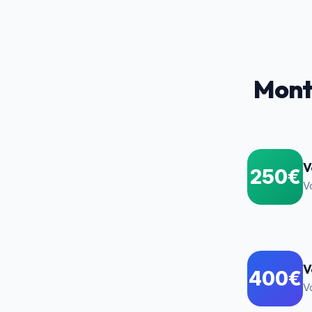
Mont
V
250€
V
V
400€
V