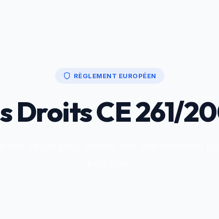
RÈGLEMENT EUROPÉEN
s Droits CE 261/2
il faut savoir pour obtenir une indemnisation po
perturbé.