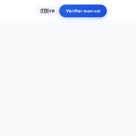
Vérifier mon vol
🇫🇷 FR