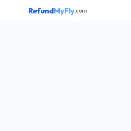
Refund
MyFly
.com