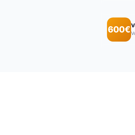
V
600€
V