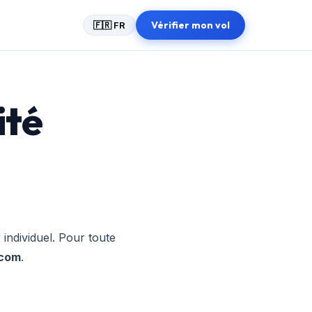
Vérifier mon vol
🇫🇷 FR
ité
 individuel. Pour toute
.com
.