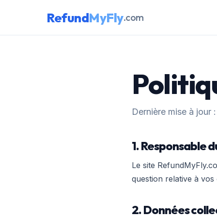
Refund
MyFly
.com
Politiq
Dernière mise à jour 
1. Responsable d
Le site RefundMyFly.com
question relative à vo
2. Données coll