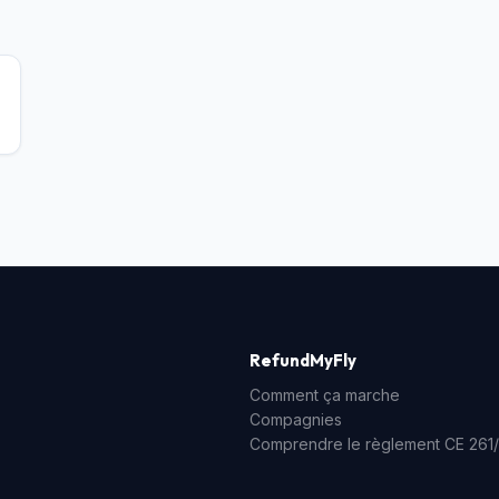
RefundMyFly
Comment ça marche
Compagnies
Comprendre le règlement CE 261