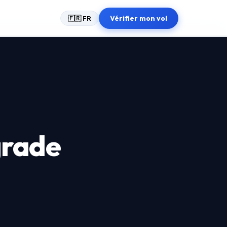
Vérifier mon vol
🇫🇷 FR
grade