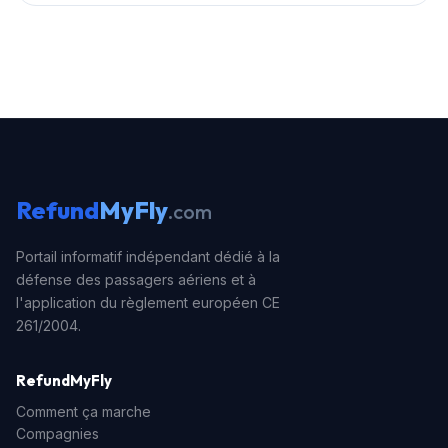
passager, quel que soit le prix initial du billet d'avion.
Le délai légal de prescription dépend du pays où
siège la compagnie de l'aéroport ou de la juridiction
compétente. Généralement il varie de 2 à 5 ans, mais
en France (si le vol partait de ou arrivait en France),
vous avez jusqu'à 5 ans pour faire valoir vos droits.
Refund
MyFly
.com
Portail informatif indépendant dédié à la
défense des passagers aériens et à
l'application du règlement européen CE
261/2004.
RefundMyFly
Comment ça marche
Compagnies