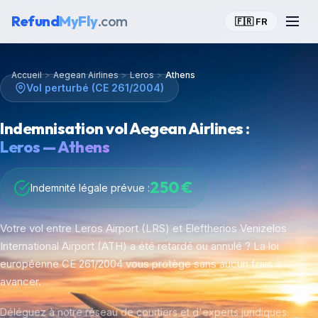
Refund
MyFly
.com
🇫🇷 FR
Accueil
>
Aegean Airlines
>
Leros
>
Athens
Vol perturbé (CE 261/2004)
Indemnisation vol Aegean Airlines :
Leros — Athens
250 €
Indemnité légale prévue :
Votre vol entre Leros Airport (LRS) et Eleftherios Venizelos
International Airport (ATH) a été retardé ou annulé ? La loi
européenne CE 261/2004 vous protège sans aucun frais à
avancer.
Déléguez à notre réseau de courtiers et d'experts juridiques.