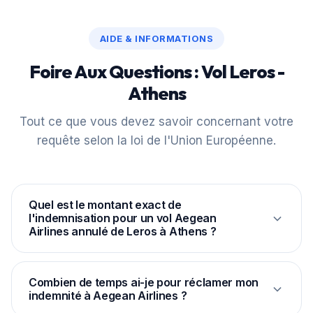
AIDE & INFORMATIONS
Foire Aux Questions : Vol Leros -
Athens
Tout ce que vous devez savoir concernant votre
requête selon la loi de l'Union Européenne.
Quel est le montant exact de
l'indemnisation pour un vol Aegean
Airlines annulé de Leros à Athens ?
Selon le règlement européen CE 261/2004, la
distance entre LRS et ATH étant de 265 km,
Combien de temps ai-je pour réclamer mon
indemnité à Aegean Airlines ?
l'indemnité légale forfaitaire est fixée à 250 € par