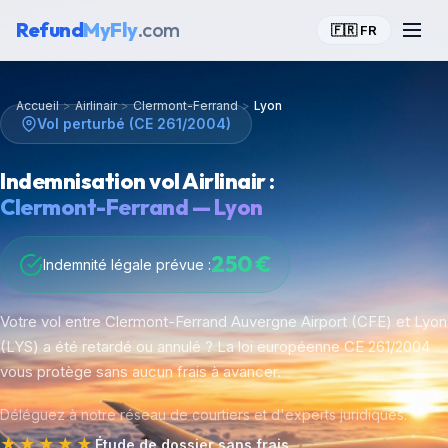
Refund
MyFly
.com
🇫🇷 FR
Accueil
>
Airlinair
>
Clermont-Ferrand
>
Lyon
Vol perturbé (CE 261/2004)
Indemnisation vol Airlinair :
Clermont-Ferrand — Lyon
250 €
Indemnité légale prévue :
Votre vol entre Clermont-Ferrand Auvergne Airport (CFE) et Lyon
(LYS) a été retardé ou annulé ? La loi européenne CE 261/2004
vous protège sans aucun frais à avancer.
Déléguez à notre réseau de courtiers et d'experts juridiques.
★★★★★
Étude de dossier sans frais