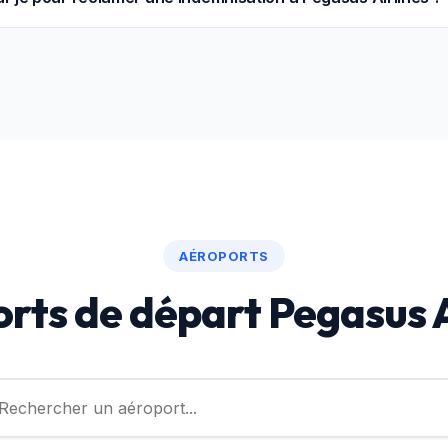
opéen, vous disposez d'un délai pouvant aller jusqu'à 5 ans pour 
pays de départ ou d'arrivée du vol.
AÉROPORTS
rts de départ Pegasus A