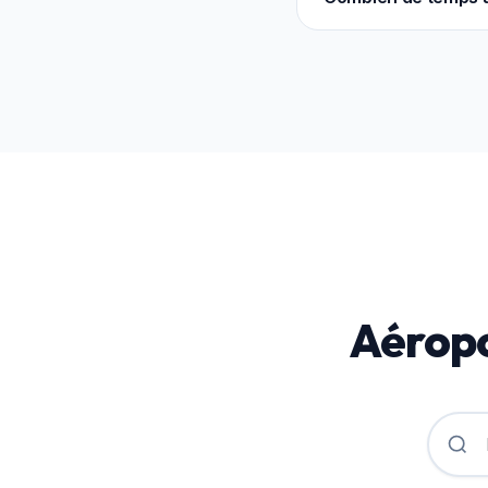
entre 250€ et 600€.
En vertu du droit eur
réclamation, selon le 
Aéropo