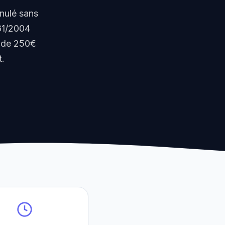
nnulé sans
61/2004
r de 250€
t.