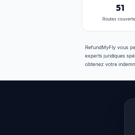
51
Routes couvert
RefundMyFly vous perme
experts juridiques spé
obtenez votre indemni