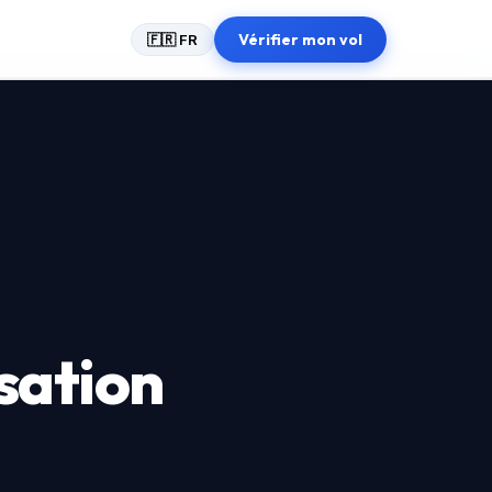
Vérifier mon vol
🇫🇷 FR
sation