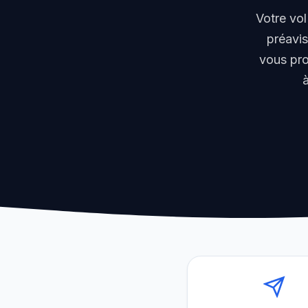
Votre vol
préavi
vous pro
à