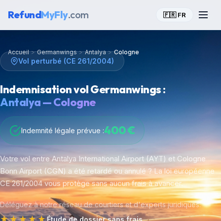
Refund
MyFly
.com
🇫🇷 FR
Accueil
>
Germanwings
>
Antalya
>
Cologne
Vol perturbé (CE 261/2004)
Indemnisation vol Germanwings :
Antalya — Cologne
400 €
Indemnité légale prévue :
Votre vol entre Antalya International Airport (AYT) et Cologne
Bonn Airport (CGN) a été retardé ou annulé ? La loi européenne
CE 261/2004 vous protège sans aucun frais à avancer.
Déléguez à notre réseau de courtiers et d'experts juridiques.
★★★★★
Étude de dossier sans frais