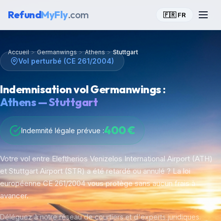
Refund
MyFly
.com
🇫🇷 FR
Accueil
>
Germanwings
>
Athens
>
Stuttgart
Vol perturbé (CE 261/2004)
Indemnisation vol Germanwings :
Athens — Stuttgart
400 €
Indemnité légale prévue :
Votre vol entre Eleftherios Venizelos International Airport (ATH)
et Stuttgart Airport (STR) a été retardé ou annulé ? La loi
européenne CE 261/2004 vous protège sans aucun frais à
avancer.
Déléguez à notre réseau de courtiers et d'experts juridiques.