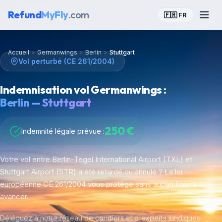
Refund
MyFly
.com
🇫🇷 FR
Accueil
>
Germanwings
>
Berlin
>
Stuttgart
Vol perturbé (CE 261/2004)
Indemnisation vol Germanwings :
Berlin — Stuttgart
250 €
Indemnité légale prévue :
Votre vol entre Berlin-Tegel International Airport (TXL) et
Stuttgart Airport (STR) a été retardé ou annulé ? La loi
européenne CE 261/2004 vous protège sans aucun frais à
avancer.
Déléguez à notre réseau de courtiers et d'experts juridiques.