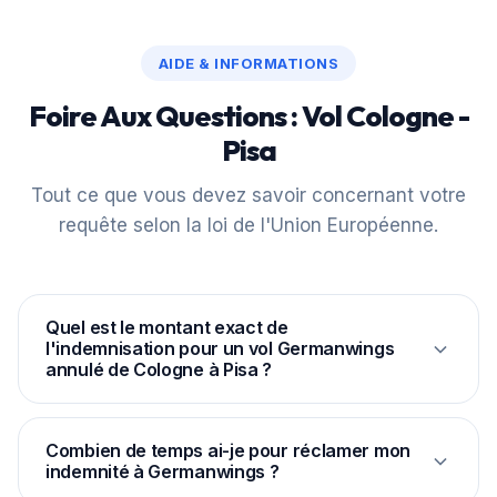
AIDE & INFORMATIONS
Foire Aux Questions : Vol Cologne -
Pisa
Tout ce que vous devez savoir concernant votre
requête selon la loi de l'Union Européenne.
Quel est le montant exact de
l'indemnisation pour un vol Germanwings
annulé de Cologne à Pisa ?
Selon le règlement européen CE 261/2004, la
distance entre CGN et PSA étant de 835 km,
Combien de temps ai-je pour réclamer mon
indemnité à Germanwings ?
l'indemnité légale forfaitaire est fixée à 250 € par