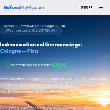
Refund
MyFly
.com
🇫🇷 FR
Accueil
>
Germanwings
>
Cologne
>
Pisa
Vol perturbé (CE 261/2004)
Indemnisation vol Germanwings :
Cologne — Pisa
250 €
Indemnité légale prévue :
Votre vol entre Cologne Bonn Airport (CGN) et Pisa / San Giusto
- Galileo Galilei International Airport (PSA) a été retardé ou annulé
? La loi européenne CE 261/2004 vous protège sans aucun frais à
avancer.
Déléguez à notre réseau de courtiers et d'experts juridiques.