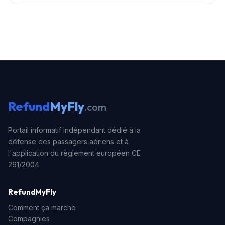
passager, quel que soit le prix initial du billet d'avion.
Le délai légal de prescription dépend du pays où
siège la compagnie de l'aéroport ou de la juridiction
compétente. Généralement il varie de 2 à 5 ans, mais
en France (si le vol partait de ou arrivait en France),
vous avez jusqu'à 5 ans pour faire valoir vos droits.
Refund
MyFly
.com
Portail informatif indépendant dédié à la
défense des passagers aériens et à
l'application du règlement européen CE
261/2004.
RefundMyFly
Comment ça marche
Compagnies