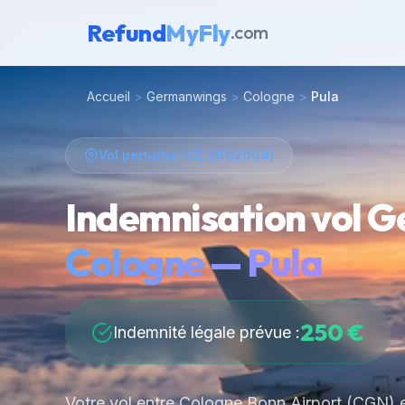
Refund
MyFly
.com
Accueil
>
Germanwings
>
Cologne
>
Pula
Vol perturbé (CE 261/2004)
Indemnisation vol G
Cologne — Pula
250 €
Indemnité légale prévue :
Votre vol entre Cologne Bonn Airport (CGN) e