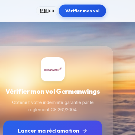
Vérifier mon vol
🇫🇷 FR
Vérifier mon vol Germanwings
Obtenez votre indemnité garantie par le
règlement CE 261/2004.
Lancer ma réclamation