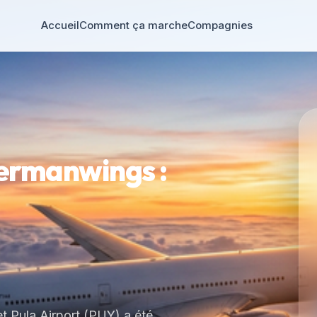
Accueil
Comment ça marche
Compagnies
ermanwings :
t Pula Airport (PUY) a été