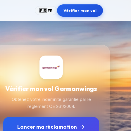
Vérifier mon vol
🇫🇷 FR
Vérifier mon vol Germanwings
Obtenez votre indemnité garantie par le
règlement CE 261/2004.
Lancer ma réclamation