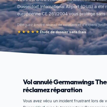
Dusseldorf International Airport (DUS) a été r
européenne CE 261/2004 vous protège sans a
Déléguez à notre réseau de courtiers et d'experts juridi
★★★★★
Étude de dossier sans frais
Vol annulé Germanwings Thes
réclamez réparation
Vous avez vécu un incident frustrant lors de 