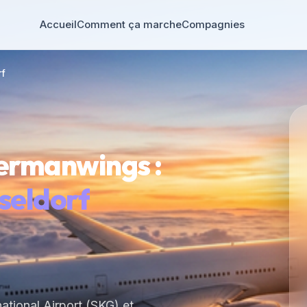
Accueil
Comment ça marche
Compagnies
rf
ermanwings :
seldorf
ational Airport (SKG) et