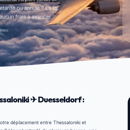
etardé ou annulé ? La loi
ucun frais à avancer.
ques.
saloniki ✈ Duesseldorf :
votre déplacement entre Thessaloniki et