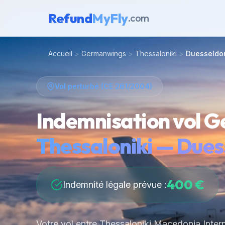
Refund
MyFly
.com
Accueil
>
Germanwings
>
Thessaloniki
>
Duesseldo
Vol perturbé (CE 261/2004)
Indemnisation vol G
Thessaloniki — Dues
400 €
Indemnité légale prévue :
Votre vol entre Thessaloniki Macedonia Intern