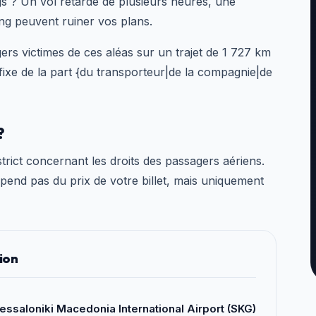
 ? Un vol retardé de plusieurs heures, une
ng peuvent ruiner vos plans.
gers victimes de ces aléas sur un trajet de 1 727 km
e de la part {du transporteur|de la compagnie|de
?
rict concernant les droits des passagers aériens.
épend pas du prix de votre billet, mais uniquement
ion
essaloniki Macedonia International Airport (SKG)