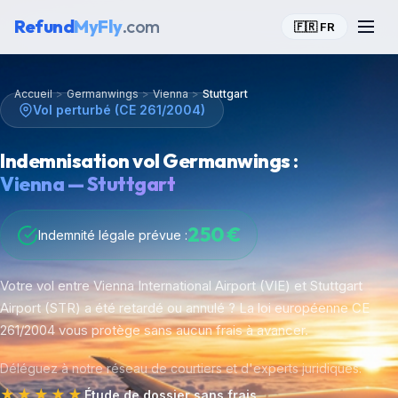
Refund
MyFly
.com
🇫🇷 FR
Accueil
>
Germanwings
>
Vienna
>
Stuttgart
Vol perturbé (CE 261/2004)
Indemnisation vol Germanwings :
Vienna — Stuttgart
250 €
Indemnité légale prévue :
Votre vol entre Vienna International Airport (VIE) et Stuttgart
Airport (STR) a été retardé ou annulé ? La loi européenne CE
261/2004 vous protège sans aucun frais à avancer.
Déléguez à notre réseau de courtiers et d'experts juridiques.
★★★★★
Étude de dossier sans frais