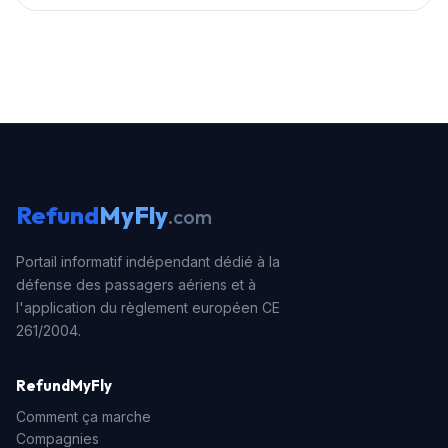
passager, quel que soit le prix initial du billet d'avion.
Le délai légal de prescription dépend du pays où
siège la compagnie de l'aéroport ou de la juridiction
compétente. Généralement il varie de 2 à 5 ans, mais
en France (si le vol partait de ou arrivait en France),
vous avez jusqu'à 5 ans pour faire valoir vos droits.
Refund
MyFly
.com
Portail informatif indépendant dédié à la
défense des passagers aériens et à
l'application du règlement européen CE
261/2004.
RefundMyFly
Comment ça marche
Compagnies