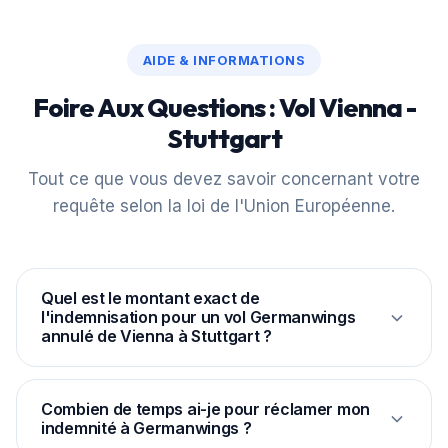
AIDE & INFORMATIONS
Foire Aux Questions : Vol Vienna -
Stuttgart
Tout ce que vous devez savoir concernant votre
requête selon la loi de l'Union Européenne.
Quel est le montant exact de
l'indemnisation pour un vol Germanwings
annulé de Vienna à Stuttgart ?
Selon le règlement européen CE 261/2004, la
distance entre VIE et STR étant de 546 km,
Combien de temps ai-je pour réclamer mon
indemnité à Germanwings ?
l'indemnité légale forfaitaire est fixée à 250 € par