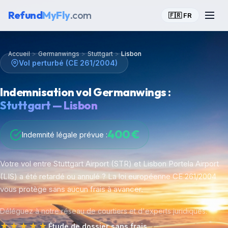
Refund
MyFly
.com
🇫🇷 FR
Accueil
>
Germanwings
>
Stuttgart
>
Lisbon
Vol perturbé (CE 261/2004)
Indemnisation vol Germanwings :
Stuttgart — Lisbon
400 €
Indemnité légale prévue :
Votre vol entre Stuttgart Airport (STR) et Lisbon Portela Airport
(LIS) a été retardé ou annulé ? La loi européenne CE 261/2004
vous protège sans aucun frais à avancer.
Déléguez à notre réseau de courtiers et d'experts juridiques.
★★★★★
Étude de dossier sans frais