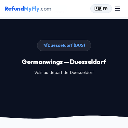
Refund
MyFly
.com
🇫🇷 FR
Accueil
>
Germanwings
>
Duesseldorf (DUS)
Duesseldorf (DUS)
Germanwings — Duesseldorf
Vols au départ de Duesseldorf